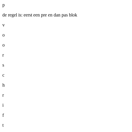
p
de regel is: eerst een pre en dan pas blok
v
o
o
r
s
c
h
r
i
f
t