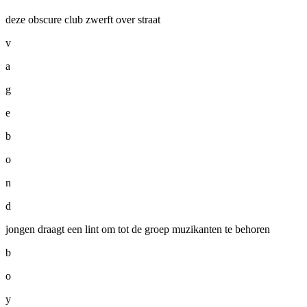
deze obscure club zwerft over straat
v
a
g
e
b
o
n
d
jongen draagt een lint om tot de groep muzikanten te behoren
b
o
y