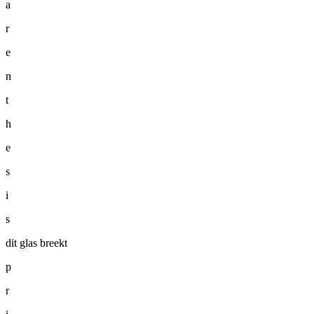
a
r
e
n
t
h
e
s
i
s
dit glas breekt
p
r