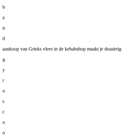
b
a
n
d
aankoop van Grieks vlees in de kebabshop maakt je draaierig
g
y
r
o
s
c
o
o