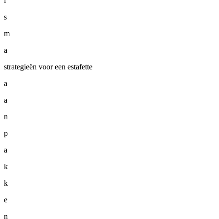
i
s
m
a
strategieën voor een estafette
a
a
n
p
a
k
k
e
n