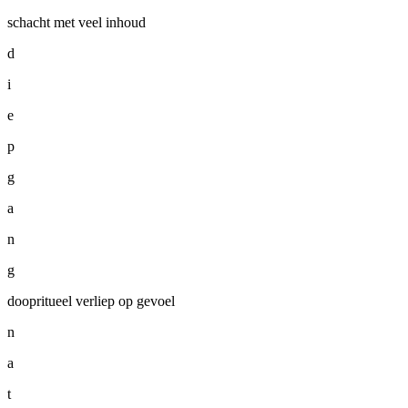
schacht met veel inhoud
d
i
e
p
g
a
n
g
doopritueel verliep op gevoel
n
a
t