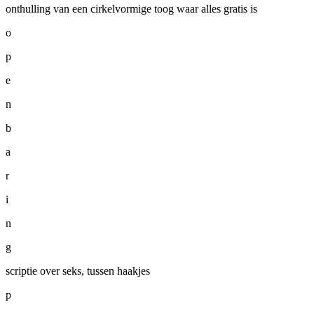
onthulling van een cirkelvormige toog waar alles gratis is
o
p
e
n
b
a
r
i
n
g
scriptie over seks, tussen haakjes
p